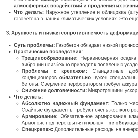
атмосферных воздействий и продления их жизн
Что делать:
Наружное утепление и облицовка (шту
газобетона в наших климатических условиях. Это еще
3. Хрупкость и низкая сопротивляемость деформац
Суть проблемы:
Газобетон обладает низкой прочнос
Практические последствия:
Трещинообразование:
Неравномерная осадка ф
вибрации неизбежно приводят к появлению усадо
Проблемы с крепежом:
Стандартные дюбе
кондиционеров
обязательно
нужен специальный
бетоны. Сверление перфоратором требует аккура
Снижение долговечности:
Микротрещины ускоря
Что делать:
Абсолютно надежный фундамент:
Только жес
Свайные фундаменты требуют очень жесткого рос
Армирование:
Обязательное армирование клад
Армопояс под перекрытия и крышу –
не обсужда
Спецкрепеж:
Дополнительные расходы на анкеро