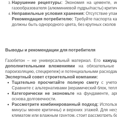
Нарушение рецептуры:
Экономия на цементе, ис
газообразователя (алюминиевой пудры/пасты) критич
Неправильные условия хранения:
Отсутствие упак
Рекомендация потребителю:
Требуйте паспорта ка
должны быть однородного цвета, без крупных сколов 
Выводы и рекомендации для потребителя
Газобетон – не универсальный материал. Его
кажущ
дополнительными вложениями
на обязательные з
пароизоляцию, спецкрепеж) и потенциальными расходам
Экспертный совет строительной компании:
Тщательно просчитайте полную смету
с учето
Сравните с альтернативами (керамический блок, тепл
Категорически не экономьте
на фундаменте, арм
основа долговечности.
Рассмотрите комбинированный подход:
Использо
минусы менее критичны) и верхних этажей. Для несу
климатом или влажным грунтом, стоит рассмотреть б