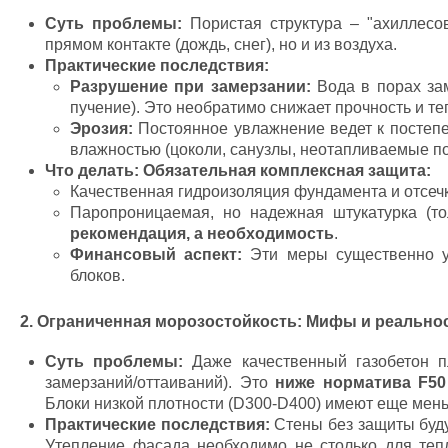
Суть проблемы:
Пористая структура – "ахиллесов
прямом контакте (дождь, снег), но и из воздуха.
Практические последствия:
Разрушение при замерзании:
Вода в порах зам
пучение). Это необратимо снижает прочность и т
Эрозия:
Постоянное увлажнение ведет к постепе
влажностью (цоколи, санузлы, неотапливаемые п
Что делать:
Обязательная комплексная защита:
Качественная гидроизоляция фундамента и отсечк
Паропроницаемая, но надежная штукатурка (т
рекомендация, а необходимость
.
Финансовый аспект:
Эти меры существенно ув
блоков.
2. Ограниченная морозостойкость: Мифы и реально
Суть проблемы:
Даже качественный газобетон пл
замерзаний/оттаиваний). Это
ниже норматива F50
Блоки низкой плотности (D300-D400) имеют еще мень
Практические последствия:
Стены без защиты буду
Утепление фасада необходимо не столько для тепл