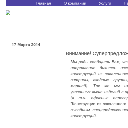
Главная
О компании
Услуги
Н
17 Марта 2014
Внимание! Суперпредлож
Мы рады сообщить Вам, чт
направление бизнеса: из
конструкций из закаленног
витрины, входные группы
маршей). Так же мы им
указанных выше изделий с 
(в т.ч. офисные перего
"Конструкции из закаленного
выгодным спецпредложение
конструкций.